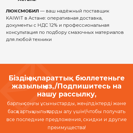
ЛЮКСМОБИЛ
— ваш надёжный поставщик
KAIWIT в Астане: оперативная доставка,
документы с НДС 12% и профессиональная
консультация по подбору смазочных материалов
для любой техники
Біздің ақпараттық бюллетеньге
жазылыңыз,/Подпишитесь на
нашу рассылку,
барлық соңғы ұсыныстарды, жеңілдіктерді және
басқа артықшылықтарды алу үшін!/чтобы получать
все последние предложения, скидки и другие
преимущества!