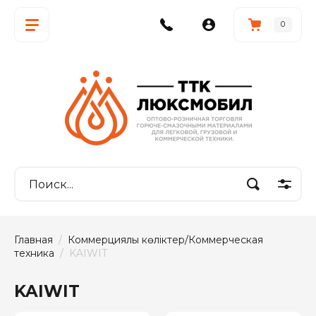
0
Главная
  /  
Коммерциялық көліктер/Коммерческая 
техника
  /  KAIWIT
KAIWIT