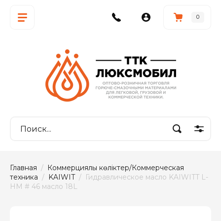
0
Главная
  /  
Коммерциялық көліктер/Коммерческая 
техника
  /  
KAIWIT
  /  Гидравлическое масло KAIWITT L-
HM # 46 масло 18L