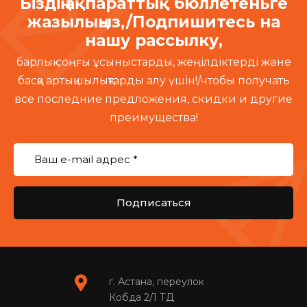
Біздің ақпараттық бюллетеньге
жазылыңыз,/Подпишитесь на
нашу рассылку,
барлық соңғы ұсыныстарды, жеңілдіктерді және
басқа артықшылықтарды алу үшін!/чтобы получать
все последние предложения, скидки и другие
преимущества!
Подписаться
г. Астана, переулок
Кобда 2/1 ТД