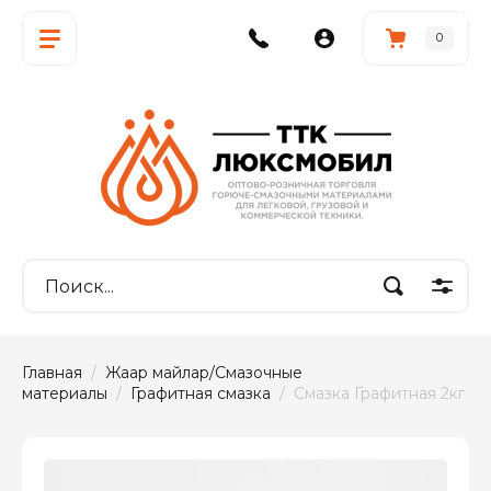
0
Главная
  /  
Жағар майлар/Смазочные 
материалы
  /  
Графитная смазка
  /  Смазка Графитная 2кг