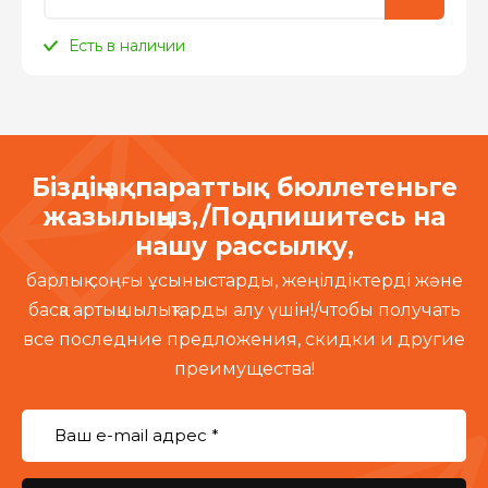
Есть в наличии
Біздің ақпараттық бюллетеньге
жазылыңыз,/Подпишитесь на
нашу рассылку,
барлық соңғы ұсыныстарды, жеңілдіктерді және
басқа артықшылықтарды алу үшін!/чтобы получать
все последние предложения, скидки и другие
преимущества!