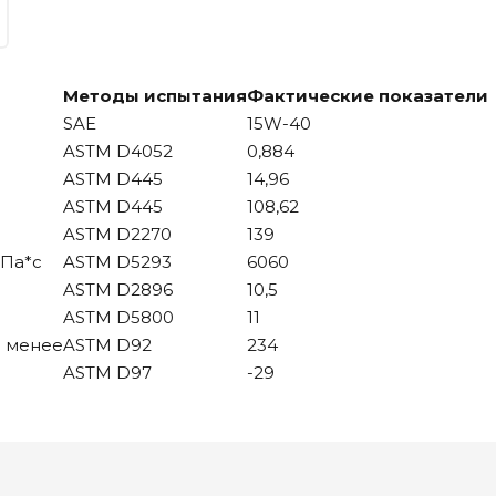
Методы испытания
Фактические показатели
SAE
15W-40
ASTM D4052
0,884
ASTM D445
14,96
ASTM D445
108,62
ASTM D2270
139
мПа*с
ASTM D5293
6060
ASTM D2896
10,5
ASTM D5800
11
е менее
ASTM D92
234
ASTM D97
-29