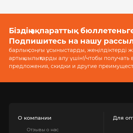
Біздің ақпараттық бюллетеньг
Подпишитесь на нашу рассыл
барлық соңғы ұсыныстарды, жеңілдіктерді ж
артықшылықтарды алу үшін!/чтобы получать
предложения, скидки и другие преимущест
О компании
Для оп
Отзывы о нас