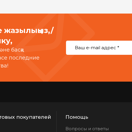
е жазылыңыз,/
ку,
әне басқа
 все последние
ва!
товых покупателей
Помощь
Вопросы и ответы