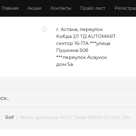
Главная
Акции
Контакты
Прайс-лист
Регистра
г. Астана, переулок
Кобда 2/1 ТД AUTOMART
сектор 16-17А ***улица
Пушкина 50б
***переулок Асаукок
дом 5а
  /  
Rolf
  /  Масло дизельное ROLF Diesel 15W40 CH-4/SL 20л