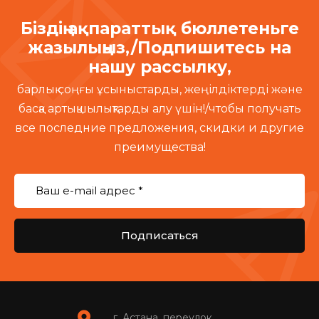
Біздің ақпараттық бюллетеньге
жазылыңыз,/Подпишитесь на
нашу рассылку,
барлық соңғы ұсыныстарды, жеңілдіктерді және
басқа артықшылықтарды алу үшін!/чтобы получать
все последние предложения, скидки и другие
преимущества!
Подписаться
г. Астана, переулок