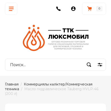
0
Главная
  /  
Коммерциялық көліктер/Коммерческая 
техника
  /  Масло гидравлическое Tauberg HVLP-46 
(200 л)