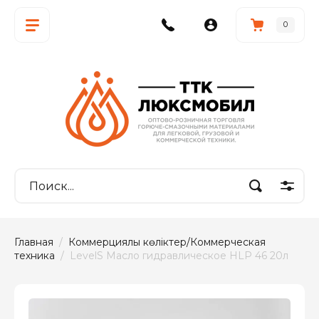
0
Главная
  /  
Коммерциялық көліктер/Коммерческая 
техника
  /  LevelS Масло гидравлическое HLP 46 20л