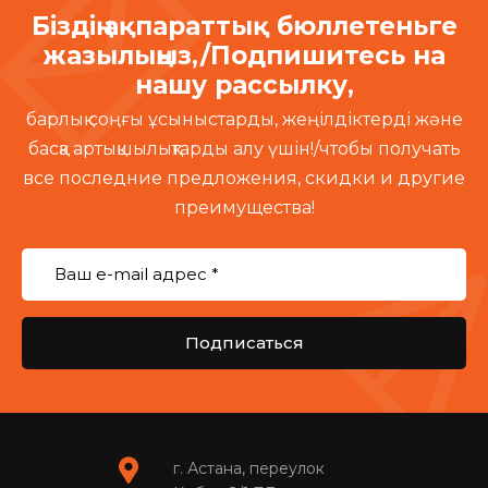
Біздің ақпараттық бюллетеньге
жазылыңыз,/Подпишитесь на
нашу рассылку,
барлық соңғы ұсыныстарды, жеңілдіктерді және
басқа артықшылықтарды алу үшін!/чтобы получать
все последние предложения, скидки и другие
преимущества!
Подписаться
г. Астана, переулок