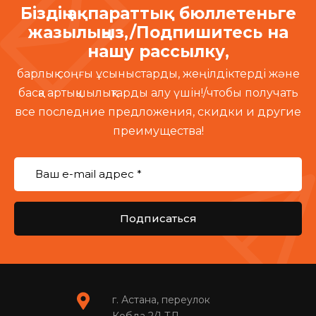
Біздің ақпараттық бюллетеньге
жазылыңыз,/Подпишитесь на
нашу рассылку,
барлық соңғы ұсыныстарды, жеңілдіктерді және
басқа артықшылықтарды алу үшін!/чтобы получать
все последние предложения, скидки и другие
преимущества!
Подписаться
г. Астана, переулок