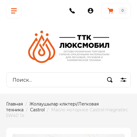
0
Главная
  /  
Жолаушылар көліктері/Легковая 
техника
  /  
Castrol
  /  Масло моторное Castrol magnatec 
5W40 1л