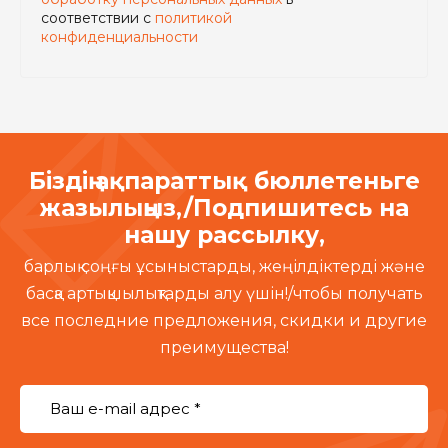
соответствии с
политикой
конфиденциальности
Біздің ақпараттық бюллетеньге
жазылыңыз,/Подпишитесь на
нашу рассылку,
барлық соңғы ұсыныстарды, жеңілдіктерді және
басқа артықшылықтарды алу үшін!/чтобы получать
все последние предложения, скидки и другие
преимущества!