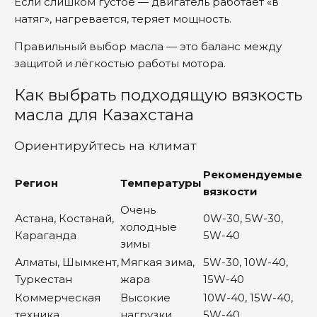
Если слишком густое — двигатель работает «в
натяг», нагревается, теряет мощность.
Правильный выбор масла — это баланс между
защитой и лёгкостью работы мотора.
Как выбрать подходящую вязкость
масла для Казахстана
Ориентируйтесь на климат
Рекомендуемые
Регион
Температуры
вязкости
Очень
Астана, Костанай,
0W-30, 5W-30,
холодные
Караганда
5W-40
зимы
Алматы, Шымкент,
Мягкая зима,
5W-30, 10W-40,
Туркестан
жара
15W-40
Коммерческая
Высокие
10W-40, 15W-40,
техника
нагрузки
5W-40