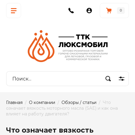
0
Главная
  /  
О компании
  /  
Обзоры / статьи
  /  Что 
означает вязкость моторного масла (SAE) и как она 
влияет на работу двигателя?
Что означает вязкость