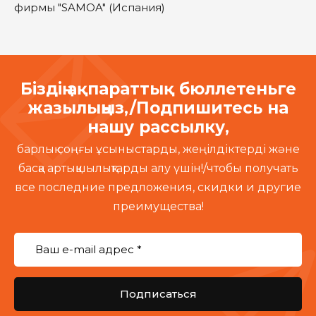
фирмы "SAMOA" (Испания)
Біздің ақпараттық бюллетеньге
жазылыңыз,/Подпишитесь на
нашу рассылку,
барлық соңғы ұсыныстарды, жеңілдіктерді және
басқа артықшылықтарды алу үшін!/чтобы получать
все последние предложения, скидки и другие
преимущества!
Подписаться