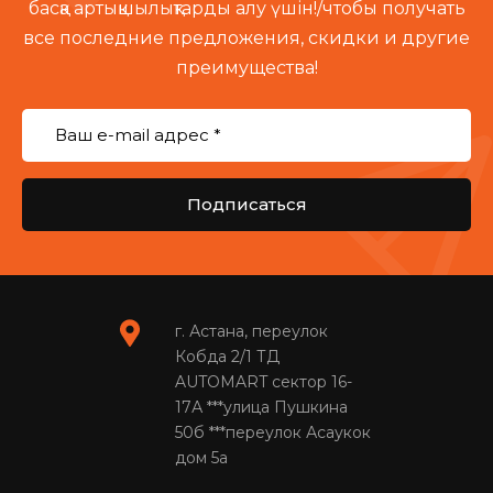
басқа артықшылықтарды алу үшін!/чтобы получать
все последние предложения, скидки и другие
преимущества!
Подписаться
г. Астана, переулок
Кобда 2/1 ТД
AUTOMART сектор 16-
17А ***улица Пушкина
50б ***переулок Асаукок
дом 5а