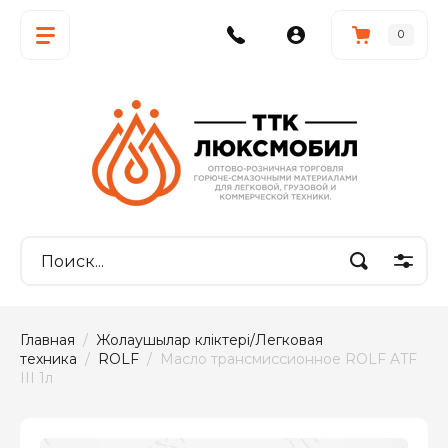
0
Главная
  /  
Жолаушылар көліктері/Легковая 
техника
  /  
ROLF
  /  Масло трансмиссионное ROLF ATF 
III 1л