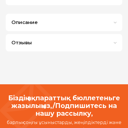
Описание
Отзывы
Біздің ақпараттық бюллетеньге
жазылыңыз,/Подпишитесь на
нашу рассылку,
барлық соңғы ұсыныстарды, жеңілдіктерді және