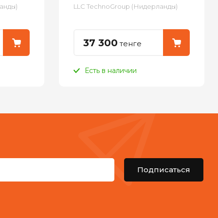
анды)
LLC TechnoGroup (Нидерланды)
37 300
тенге
Есть в наличии
Подписаться