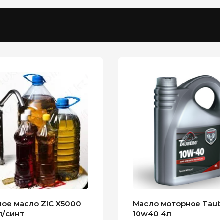
ое масло ZIC X5000
Масло моторное Tau
п/синт
10w40 4л