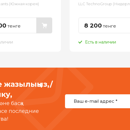
cants (Южная корея)
LLC TechnoGroup (Нидерл
00
8 200
тенге
тенге
аличии
Есть в наличии
е жазылыңыз,/
ку,
әне басқа
 все последние
ва!