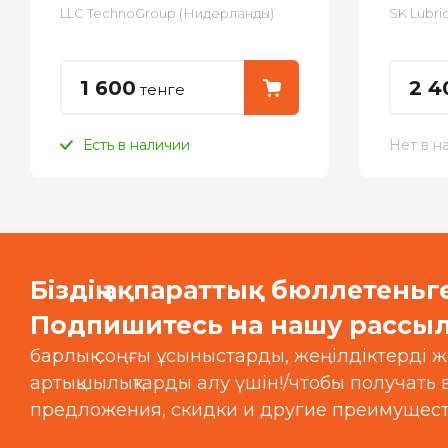
LLC TechnoGroup (Нидерланды)
SK Lubri
1 600
2 4
тенге
Есть в наличии
Нет в н
Біздің ақпараттық бюллетеньг
Подпишитесь на нашу рассыл
барлық соңғы ұсыныстарды, жеңілдіктерді ж
артықшылықтарды алу үшін!/чтобы получать
предложения, скидки и другие преимущест