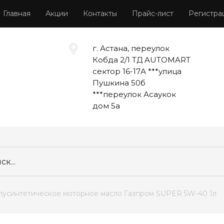
Главная
Акции
Контакты
Прайс-лист
Регистра
г. Астана, переулок
Кобда 2/1 ТД AUTOMART
сектор 16-17А ***улица
Пушкина 50б
***переулок Асаукок
дом 5а
Полусинтетическое моторное масло Газпром SUPER 5W-40 1л