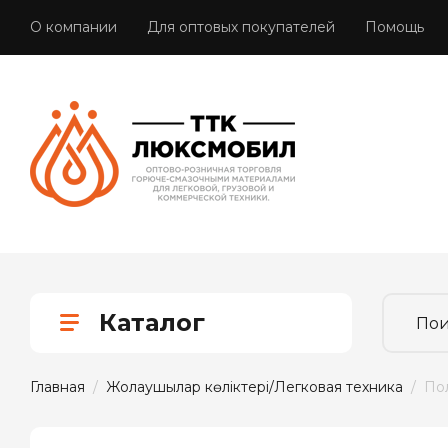
О компании
Для оптовых покупателей
Помощь
Каталог
Главная
  /  
Жолаушылар көліктері/Легковая техника
  /  