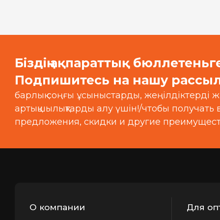
Біздің ақпараттық бюллетеньг
Подпишитесь на нашу рассыл
барлық соңғы ұсыныстарды, жеңілдіктерді ж
артықшылықтарды алу үшін!/чтобы получать
предложения, скидки и другие преимущест
О компании
Для оп