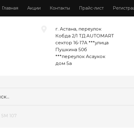
Главная
Акции
Контакты
Прайс-лист
Регистра
г. Астана, переулок
Кобда 2/1 ТД AUTOMART
сектор 16-17А ***улица
Пушкина 50б
***переулок Асаукок
дом 5а
й SM 107