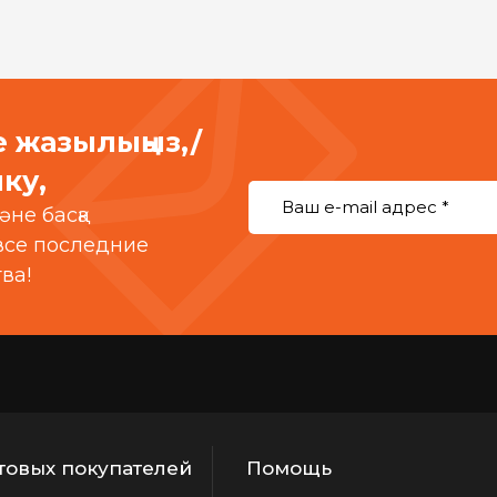
е жазылыңыз,/
ку,
әне басқа
 все последние
ва!
товых покупателей
Помощь