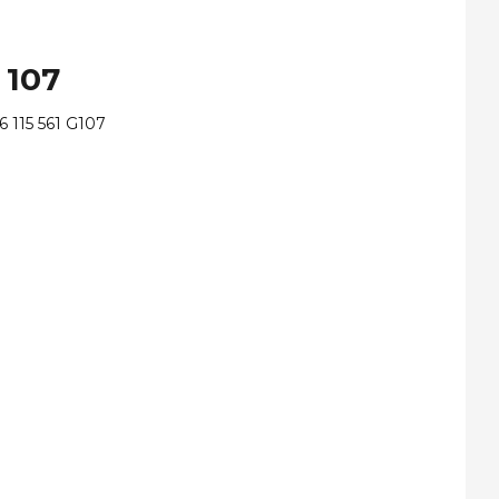
 107
6 115 561 G107